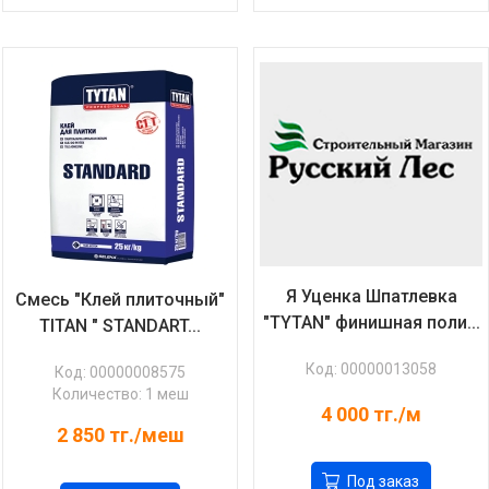
Я Уценка Шпатлевка
Смесь "Клей плиточный"
"TYTAN" финишная поли...
TITAN " STANDART...
Код: 00000013058
Код: 00000008575
Количество: 1 меш
4 000
тг./м
2 850
тг./меш
Под заказ