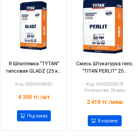
Я Шпатлевка "TYTAN"
Смесь Штукатурка гипс.
гипсовая GLADZ (25 к...
"TITAN PERLIT" 25...
Код: 00000008580
Код: 00000008578
Количество: 36 меш
4 350
тг./шт
2 410
тг./меш
Под заказ
В корзину