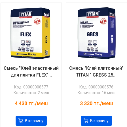
Смесь "Клей эластичный
Смесь "Клей плиточный"
для плитки FLEX"...
TITAN " GRESS 25...
Код: 00000008577
Код: 00000008576
Количество: 2 меш
Количество: 16 меш
4 430
тг./меш
3 330
тг./меш
В корзину
В корзину