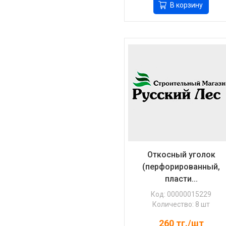
В корзину
Откосный уголок
(перфорированный,
пласти...
Код: 00000015229
Количество: 8 шт
260
тг./шт