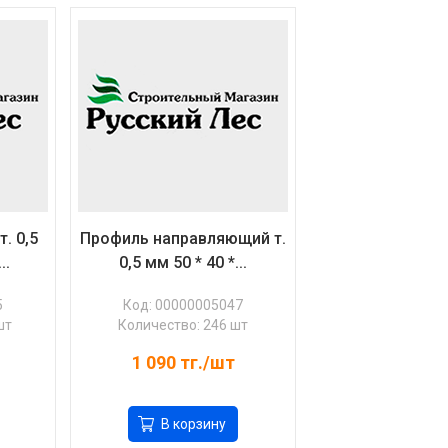
. 0,5
Профиль направляющий т.
..
0,5 мм 50 * 40 *...
5
Код: 00000005047
шт
Количество: 246 шт
1 090
тг./шт
В корзину