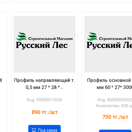
4
Профиль направляющий т.
Профиль основной т
0,5 мм 27 * 28 *...
мм 60 * 27* 300
Код: 00000013535
Код: 0000000505
Количество: 430 
890
тг./шт
750
тг./шт
Под заказ