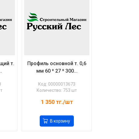
щий т.
Профиль основной т. 0,6
.
мм 60 * 27 * 300...
8
Код: 00000013673
шт
Количество: 753 шт
1 350
тг./шт
В корзину