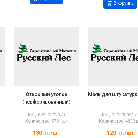
В корзину
Откосный уголок
Маяк для штукатурк
(перфорированный)
Код: 00000002973
Код: 0000000517
Количество: 5781 шт
Количество: 4893 
130
тг./шт
120
тг./шт