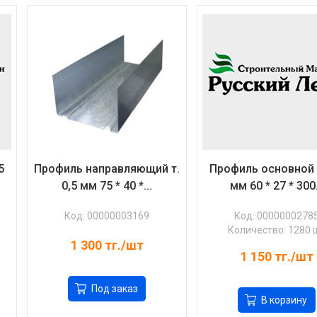
5
Профиль направляющий т.
Профиль основной т
0,5 мм 75 * 40 *...
мм 60 * 27 * 300.
Код: 00000003169
Код: 0000000278
Количество: 1280 
1 300
тг./шт
1 150
тг./шт
Под заказ
В корзину