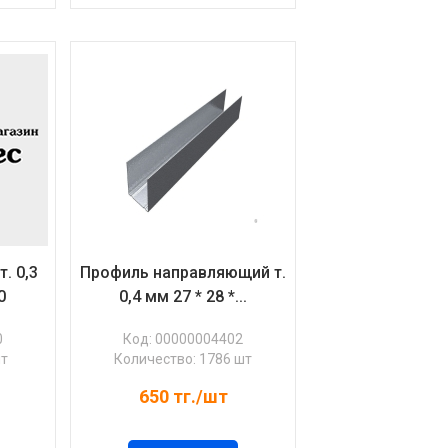
. 0,3
Профиль направляющий т.
0
0,4 мм 27 * 28 *...
0
Код: 00000004402
шт
Количество: 1786 шт
650
тг./шт