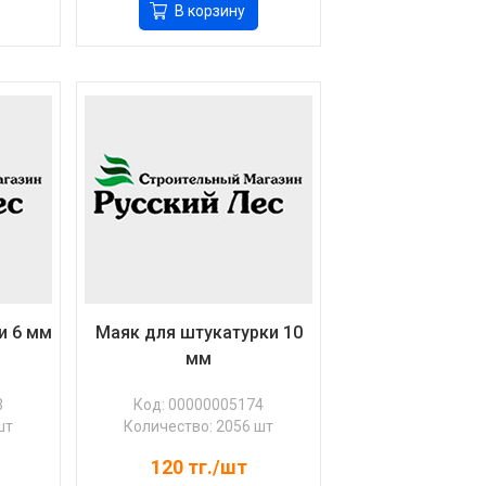
В корзину
и 6 мм
Маяк для штукатурки 10
мм
3
Код: 00000005174
шт
Количество: 2056 шт
120
тг./шт