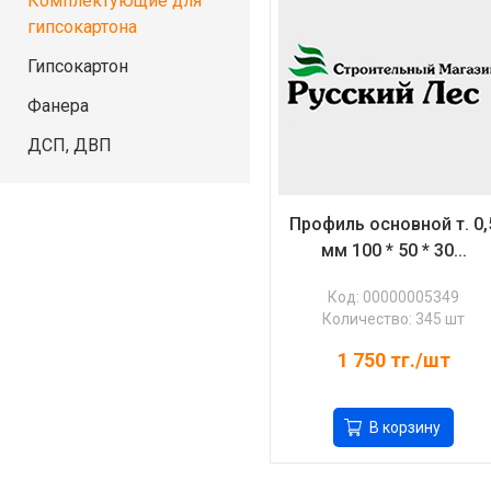
Комплектующие для
гипсокартона
Гипсокартон
Фанера
ДСП, ДВП
Профиль основной т. 0,
мм 100 * 50 * 30...
Код: 00000005349
Количество: 345 шт
1 750
тг./шт
В корзину